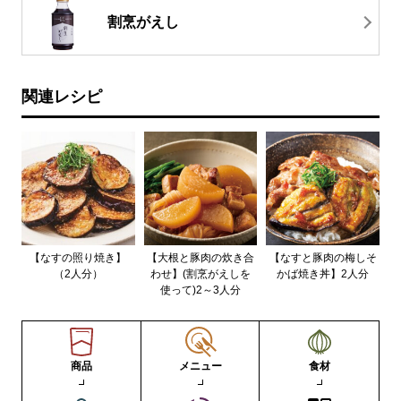
割烹がえし
関連レシピ
【なすの照り焼き】
【大根と豚肉の炊き合
【なすと豚肉の梅しそ
（2人分）
わせ】(割烹がえしを
かば焼き丼】2人分
使って)2～3人分
商品
メニュー
食材