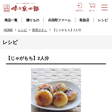
ログイン
カート
商品一覧
贈りもの
兵四郎ファーム
取扱店
レシピ
HOME
/
レシピ
/
割烹がえし
/
【じゃがもち】2人分
レシピ
【じゃがもち】2人分