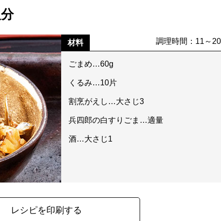
人分
調理時間：11～2
材料
ごまめ…60g
くるみ…10片
割烹がえし…大さじ3
兵四郎の白すりごま…適量
酒…大さじ1
レシピを印刷する