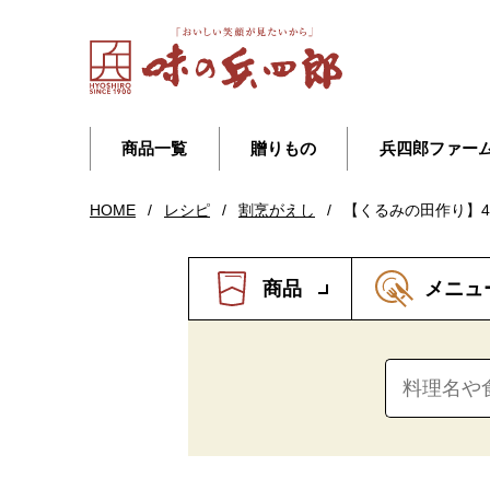
商品一覧
贈りもの
兵四郎ファー
HOME
/
レシピ
/
割烹がえし
/
【くるみの田作り】
商品
メニュ