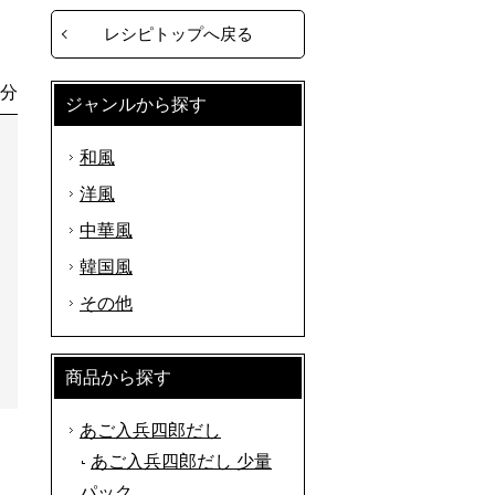
レシピトップへ戻る
0分
ジャンルから探す
和風
洋風
中華風
韓国風
その他
商品から探す
あご入兵四郎だし
あご入兵四郎だし 少量
パック