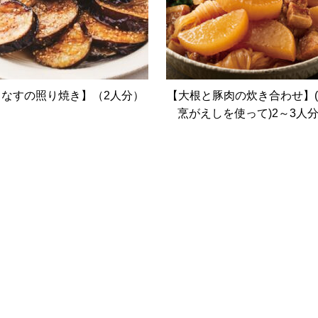
【なすの照り焼き】（2人分）
【大根と豚肉の炊き合わせ】
烹がえしを使って)2～3人