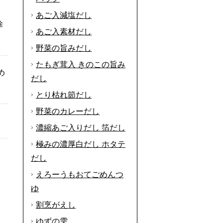
あご入減塩だし
除
あご入素材だし
野菜の旨みだし
たもぎ茸入 きのこの旨み
め
だし
とり枯れ節だし
野菜のカレーだし
濃縮あご入りだし 箔だし
極みの濃厚白だし ホタテ
だし
えろーうもおてごめんつ
ゆ
割烹がえし
ゆずの雫