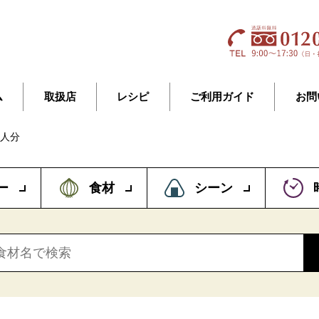
ム
取扱店
レシピ
ご利用ガイド
お問
4人分
ー
食材
シーン