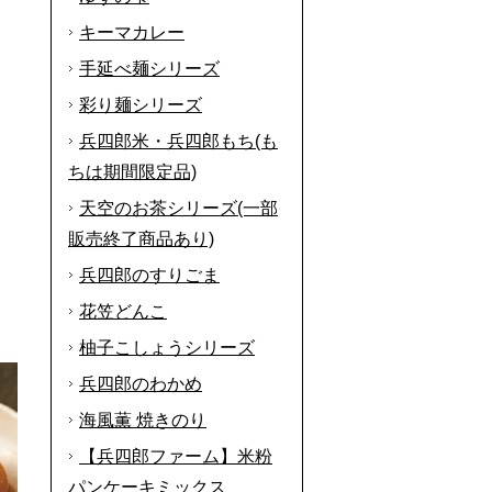
キーマカレー
手延べ麺シリーズ
彩り麺シリーズ
兵四郎米・兵四郎もち(も
ちは期間限定品)
天空のお茶シリーズ(一部
販売終了商品あり)
兵四郎のすりごま
花笠どんこ
柚子こしょうシリーズ
兵四郎のわかめ
海風薫 焼きのり
【兵四郎ファーム】米粉
パンケーキミックス