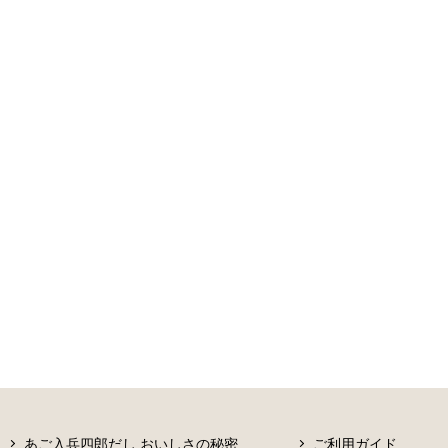
あご入兵四郎だし おいしさの秘密
ご利用ガイド