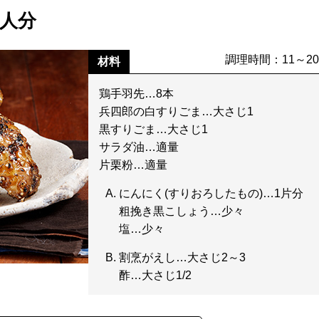
2人分
調理時間：11～2
材料
鶏手羽先…8本
兵四郎の白すりごま…大さじ1
黒すりごま…大さじ1
サラダ油…適量
片栗粉…適量
にんにく(すりおろしたもの)…1片分
粗挽き黒こしょう…少々
塩…少々
割烹がえし…大さじ2～3
酢…大さじ1/2