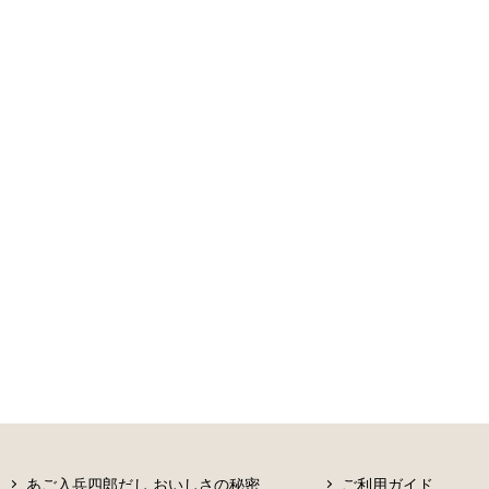
あご入兵四郎だし おいしさの秘密
ご利用ガイド