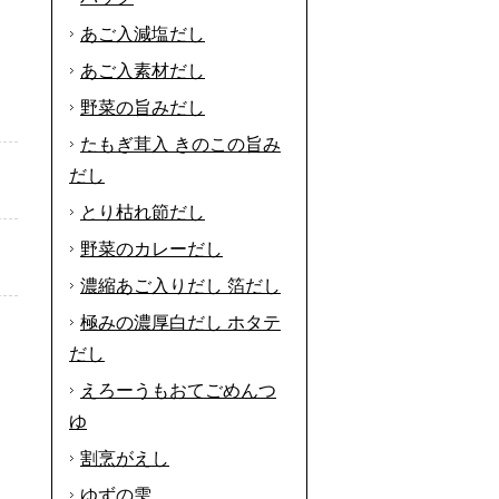
あご入減塩だし
あご入素材だし
野菜の旨みだし
たもぎ茸入 きのこの旨み
だし
とり枯れ節だし
野菜のカレーだし
濃縮あご入りだし 箔だし
極みの濃厚白だし ホタテ
、
だし
えろーうもおてごめんつ
ゆ
割烹がえし
ゆずの雫