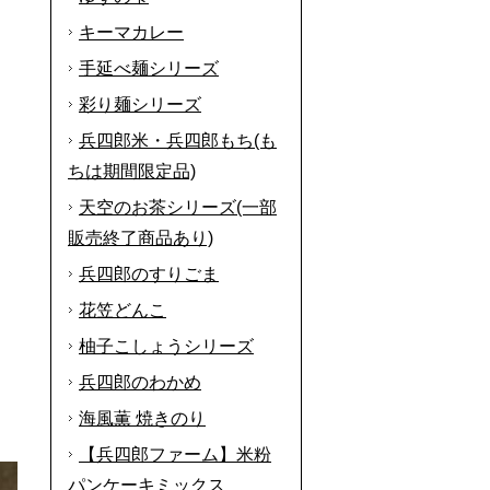
キーマカレー
手延べ麺シリーズ
彩り麺シリーズ
兵四郎米・兵四郎もち(も
ちは期間限定品)
天空のお茶シリーズ(一部
販売終了商品あり)
兵四郎のすりごま
花笠どんこ
柚子こしょうシリーズ
兵四郎のわかめ
海風薫 焼きのり
【兵四郎ファーム】米粉
パンケーキミックス