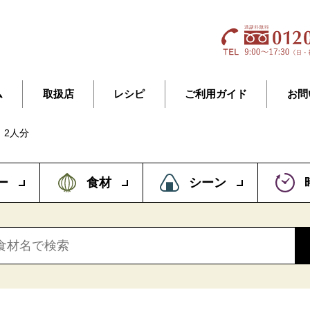
ム
取扱店
レシピ
ご利用ガイド
お問
】2人分
ー
食材
シーン