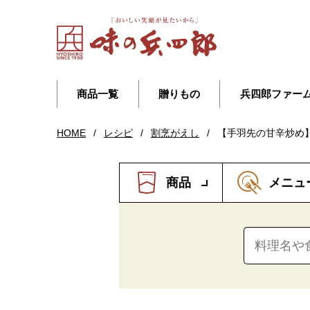
商品一覧
贈りもの
兵四郎ファー
HOME
/
レシピ
/
割烹がえし
/
【手羽先の甘辛炒め
商品
メニュ