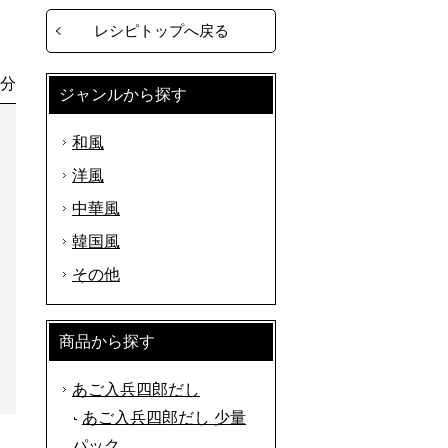
レシピトップへ戻る
0分
ジャンルから探す
和風
洋風
中華風
韓国風
その他
商品から探す
あご入兵四郎だし
あご入兵四郎だし 少量
パック