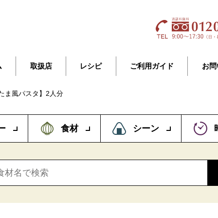
ム
取扱店
レシピ
ご利用ガイド
お問
たま風パスタ】2人分
ー
食材
シーン