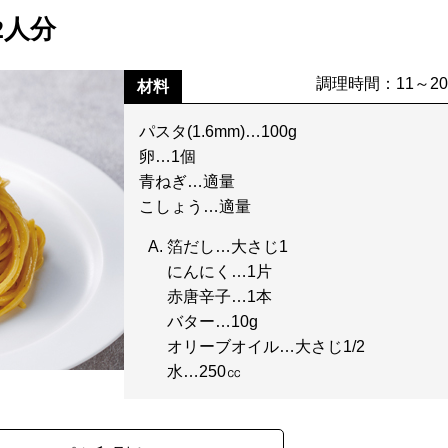
2人分
調理時間：11～2
材料
パスタ(1.6mm)…100g
卵…1個
青ねぎ…適量
こしょう…適量
箔だし…大さじ1
にんにく…1片
赤唐辛子…1本
バター…10g
オリーブオイル…大さじ1/2
水…250㏄