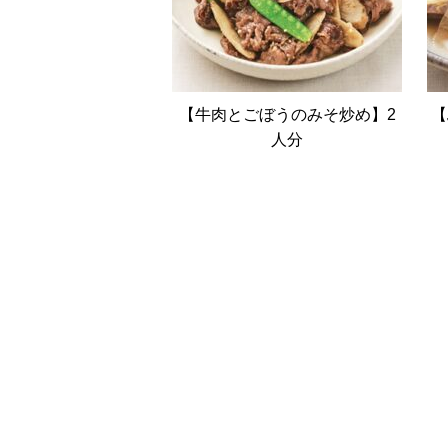
【牛肉とごぼうのみそ炒め】2
【
人分