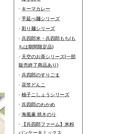
キーマカレー
手延べ麺シリーズ
彩り麺シリーズ
兵四郎米・兵四郎もち(も
ちは期間限定品)
天空のお茶シリーズ(一部
販売終了商品あり)
兵四郎のすりごま
花笠どんこ
柚子こしょうシリーズ
兵四郎のわかめ
海風薫 焼きのり
【兵四郎ファーム】米粉
パンケーキミックス