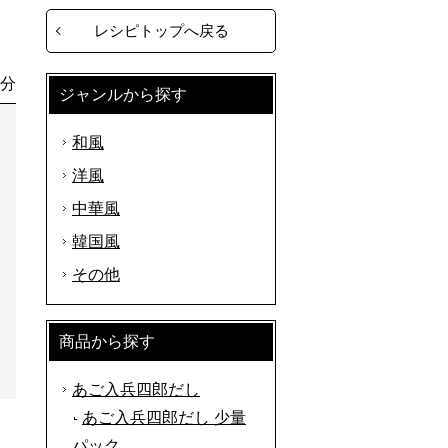
レシピトップへ戻る
0分
ジャンルから探す
和風
洋風
中華風
韓国風
その他
商品から探す
あご入兵四郎だし
あご入兵四郎だし 少量
パック