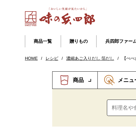
商品一覧
贈りもの
兵四郎ファー
HOME
/
レシピ
/
濃縮あご入りだし 箔だし
/
【ぺぺ
商品
メニュ