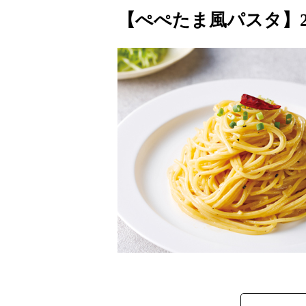
【ぺぺたま風パスタ】