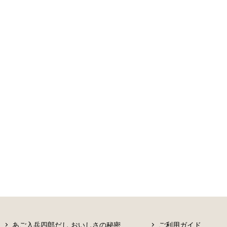
あご入兵四郎だし おいしさの秘密
ご利用ガイド