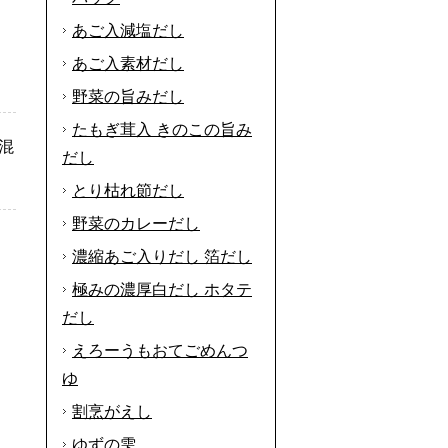
あご入減塩だし
あご入素材だし
野菜の旨みだし
たもぎ茸入 きのこの旨み
混
だし
とり枯れ節だし
野菜のカレーだし
濃縮あご入りだし 箔だし
極みの濃厚白だし ホタテ
だし
えろーうもおてごめんつ
ゆ
割烹がえし
ゆずの雫