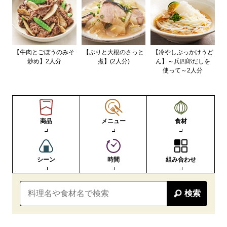
【牛肉とごぼうのみそ
【ぶりと大根のさっと
【冷やしぶっかけうど
炒め】2人分
煮】(2人分)
ん】～兵四郎だしを
使って～2人分
商品
メニュー
食材
シーン
時間
組み合わせ
検索