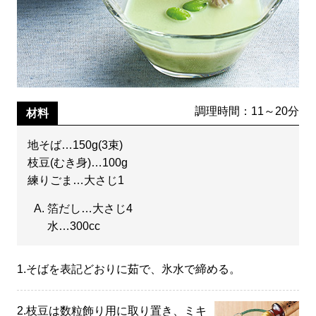
調理時間：11～20分
材料
地そば…150g(3束)
枝豆(むき身)…100g
練りごま…大さじ1
箔だし…大さじ4
水…300cc
1.
そばを表記どおりに茹で、氷水で締める。
2.
枝豆は数粒飾り用に取り置き、ミキ