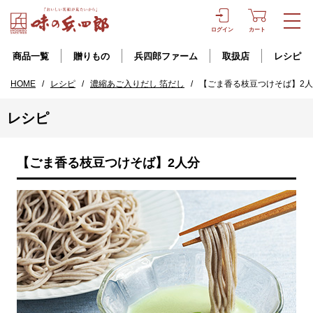
ログイン
カート
商品一覧
贈りもの
兵四郎ファーム
取扱店
レシピ
HOME
/
レシピ
/
濃縮あご入りだし 箔だし
/
【ごま香る枝豆つけそば】2
レシピ
【ごま香る枝豆つけそば】2人分