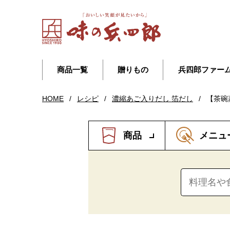
商品一覧
贈りもの
兵四郎ファー
HOME
/
レシピ
/
濃縮あご入りだし 箔だし
/
【茶碗
商品
メニュ