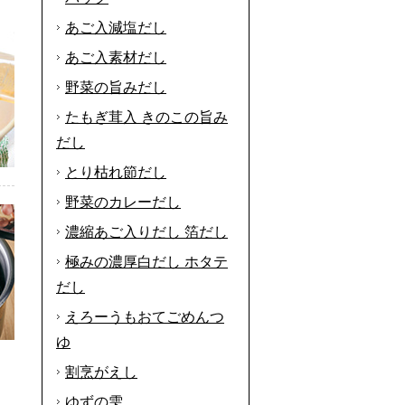
あご入減塩だし
あご入素材だし
野菜の旨みだし
たもぎ茸入 きのこの旨み
だし
とり枯れ節だし
野菜のカレーだし
濃縮あご入りだし 箔だし
極みの濃厚白だし ホタテ
だし
えろーうもおてごめんつ
ゆ
割烹がえし
ゆずの雫