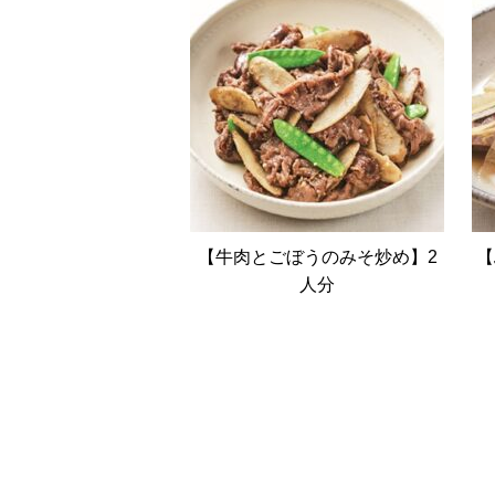
【牛肉とごぼうのみそ炒め】2
【
人分