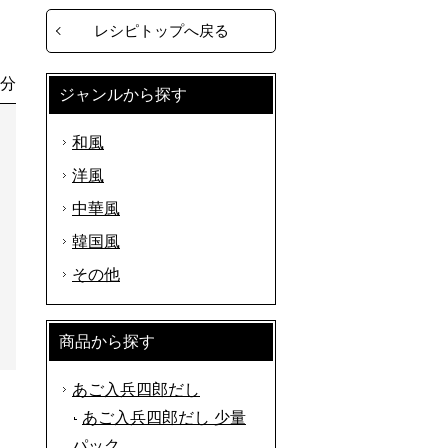
レシピトップへ戻る
0分
ジャンルから探す
和風
洋風
中華風
韓国風
その他
商品から探す
あご入兵四郎だし
あご入兵四郎だし 少量
パック