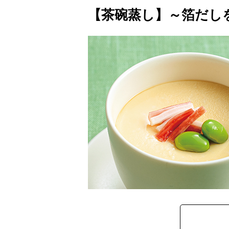
【茶碗蒸し】～箔だし