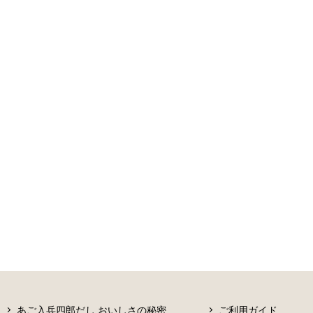
あご入兵四郎だし おいしさの秘密
ご利用ガイド