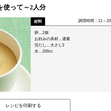
を使って～2人分
調理時間：11～2
材料
卵…2個
お好みの具材…適量
箔だし…大さじ2
水…200cc
レシピを印刷する