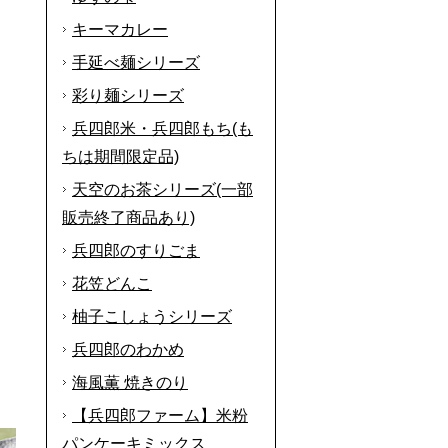
キーマカレー
手延べ麺シリーズ
彩り麺シリーズ
兵四郎米・兵四郎もち(も
ちは期間限定品)
天空のお茶シリーズ(一部
販売終了商品あり)
兵四郎のすりごま
花笠どんこ
柚子こしょうシリーズ
兵四郎のわかめ
海風薫 焼きのり
【兵四郎ファーム】米粉
パンケーキミックス