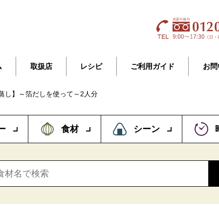
ム
取扱店
レシピ
ご利用ガイド
お問
蒸し】～箔だしを使って～2人分
ー
食材
シーン