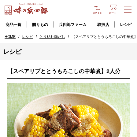
ログイン
カート
商品一覧
贈りもの
兵四郎ファーム
取扱店
レシピ
HOME
/
レシピ
/
とり枯れ節だし
/
【スペアリブととうもろこしの中華煮】
レシピ
【スペアリブととうもろこしの中華煮】2人分