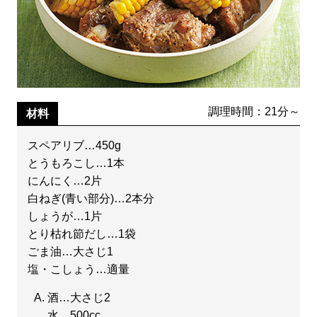
調理時間：21分～
材料
スペアリブ…450g
とうもろこし…1本
にんにく…2片
白ねぎ(青い部分)…2本分
しょうが…1片
とり枯れ節だし…1袋
ごま油…大さじ1
塩・こしょう…適量
酒…大さじ2
水…500cc