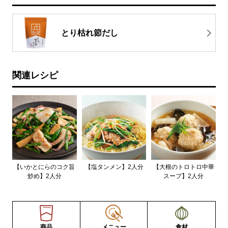
とり枯れ節だし
関連レシピ
【いかとにらのコク旨
【塩タンメン】2人分
【大根のトロトロ中華
炒め】2人分
スープ】2人分
商品
メニュー
食材