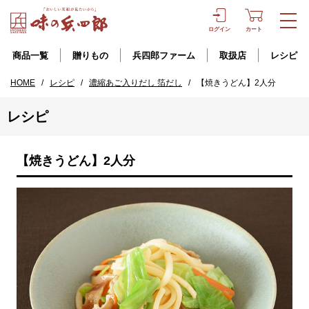
ログイン
カート
商品一覧
贈りもの
兵四郎ファーム
取扱店
レシピ
HOME
/
レシピ
/
濃縮あご入りだし 箔だし
/
【焼きうどん】2人分
レシピ
【焼きうどん】2人分