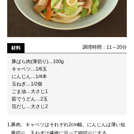
調理時間：11～20分
材料
豚ばら肉(薄切り)…100g
キャベツ…1/6玉
にんじん…1/4本
玉ねぎ…1/2個
ごま油…大さじ1
茹でうどん…2玉
箔だし…大さじ2
1.
豚肉、キャベツはそれぞれ2cm幅、にんじんは薄い短
冊切り、玉ねぎは繊維に沿って細切りにする。