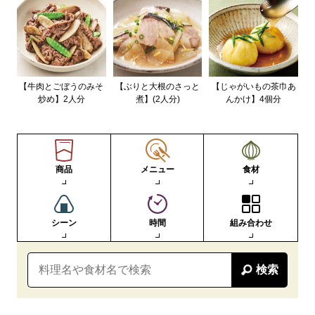
【牛肉とごぼうのみそ
【ぶりと大根のさっと
【じゃがいもの茶巾あ
炒め】2人分
煮】(2人分)
んかけ】4個分
商品
メニュー
食材
シーン
時間
組み合わせ
検索