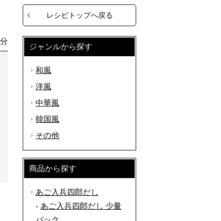
レシピトップへ戻る
0分
ジャンルから探す
和風
洋風
中華風
韓国風
その他
商品から探す
あご入兵四郎だし
あご入兵四郎だし 少量
パック