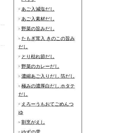
あご入減塩だし
あご入素材だし
野菜の旨みだし
たもぎ茸入 きのこの旨み
だし
とり枯れ節だし
野菜のカレーだし
濃縮あご入りだし 箔だし
極みの濃厚白だし ホタテ
だし
えろーうもおてごめんつ
ゆ
割烹がえし
ゆずの雫