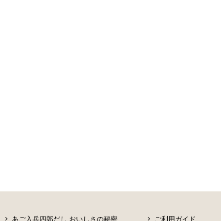
あご入兵四郎だし おいしさの秘密
ご利用ガイド