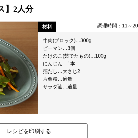
ス】2人分
調理時間：11～2
材料
牛肉(ブロック)…300g
ピーマン…3個
たけのこ(茹でたもの)…100g
にんじん…1本
箔だし…大さじ2
片栗粉…適量
サラダ油…適量
レシピを印刷する