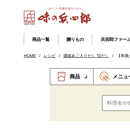
商品一覧
贈りもの
兵四郎ファー
HOME
/
レシピ
/
濃縮あご入りだし 箔だし
/
【和風
商品
メニュ