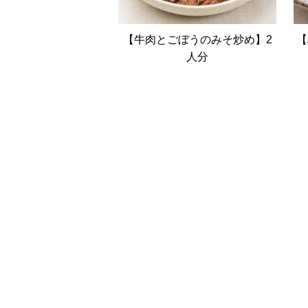
【牛肉とごぼうのみそ炒め】2
【
人分