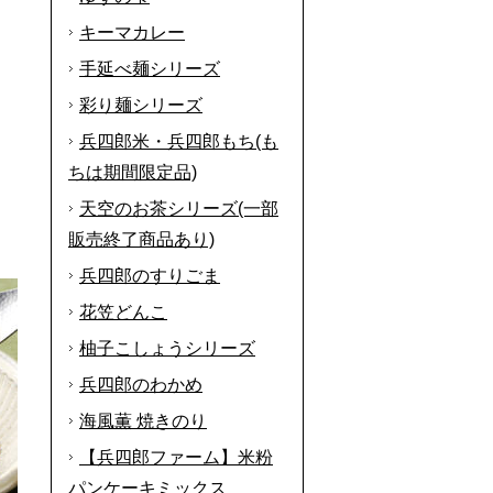
キーマカレー
手延べ麺シリーズ
彩り麺シリーズ
兵四郎米・兵四郎もち(も
ちは期間限定品)
天空のお茶シリーズ(一部
販売終了商品あり)
兵四郎のすりごま
花笠どんこ
柚子こしょうシリーズ
兵四郎のわかめ
海風薫 焼きのり
【兵四郎ファーム】米粉
パンケーキミックス