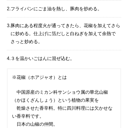
2.
フライパンにごま油を熱し、豚肉を炒める。
3.
豚肉にある程度火が通ってきたら、花椒を加えてさら
に炒める。仕上げに箔だしと白ねぎを加えて余熱で
さっと炒める。
4.
３を温かいごはんに混ぜ込む。
※花椒（ホアジャオ）とは
中国原産のミカン科サンショウ属の華北山椒
（かほくざんしょう）という植物の果実を
乾燥させた香辛料。特に四川料理には欠かせな
い香辛料です。
日本の山椒の仲間。