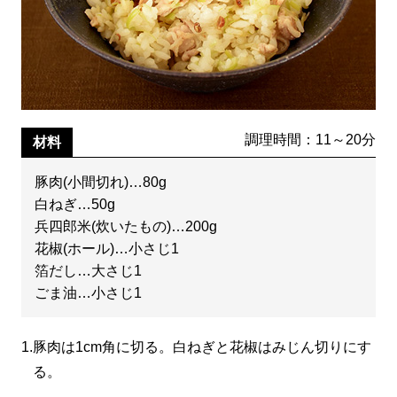
調理時間：11～20分
材料
豚肉(小間切れ)…80g
白ねぎ…50g
兵四郎米(炊いたもの)…200g
花椒(ホール)…小さじ1
箔だし…大さじ1
ごま油…小さじ1
1.
豚肉は1cm角に切る。白ねぎと花椒はみじん切りにす
る。