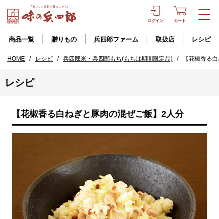
ログイン
カート
商品一覧
贈りもの
兵四郎ファーム
取扱店
レシピ
HOME
/
レシピ
/
兵四郎米・兵四郎もち(もちは期間限定品)
/
【花椒香る白
レシピ
【花椒香る白ねぎと豚肉の混ぜご飯】2人分