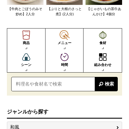
【牛肉とごぼうのみそ
【ぶりと大根のさっと
【じゃがいもの茶巾あ
炒め】2人分
煮】(2人分)
んかけ】4個分
商品
メニュー
食材
シーン
時間
組み合わせ
検索
ジャンルから探す
和風