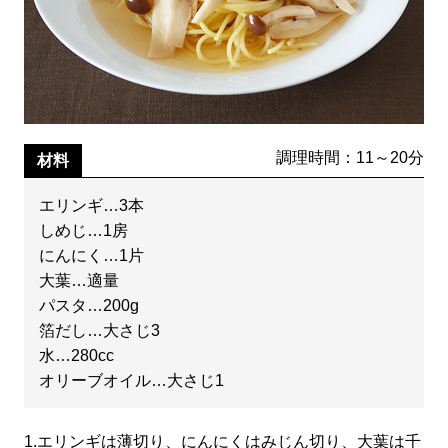
調理時間：11～20分
材料
エリンギ…3本
しめじ…1房
にんにく…1片
大葉…適量
パスタ…200g
箔だし…大さじ3
水…280cc
オリーブオイル…大さじ1
1.
エリンギは薄切り、にんにくはみじん切り、大葉は千