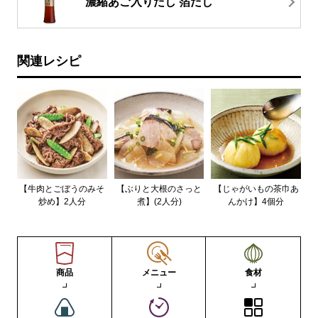
濃縮あご入りだし 箔だし
関連レシピ
【牛肉とごぼうのみそ
【ぶりと大根のさっと
【じゃがいもの茶巾あ
炒め】2人分
煮】(2人分)
んかけ】4個分
商品
メニュー
食材