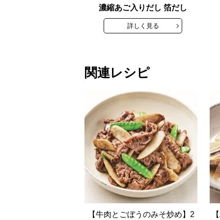
濃縮あご入りだし 箔だし
詳しく見る
関連レシピ
【牛肉とごぼうのみそ炒め】2
【