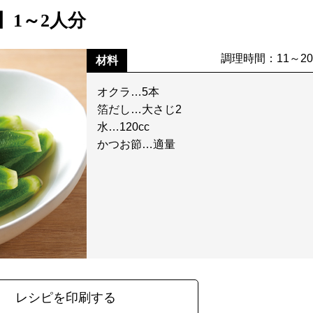
1～2人分
調理時間：11～2
材料
オクラ…5本
箔だし…大さじ2
水…120cc
かつお節…適量
レシピを印刷する