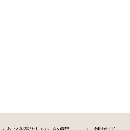
あご入兵四郎だし おいしさの秘密
ご利用ガイド