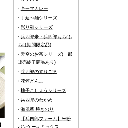
キーマカレー
手延べ麺シリーズ
彩り麺シリーズ
兵四郎米・兵四郎もち(も
ちは期間限定品)
天空のお茶シリーズ(一部
販売終了商品あり)
兵四郎のすりごま
花笠どんこ
柚子こしょうシリーズ
兵四郎のわかめ
海風薫 焼きのり
【兵四郎ファーム】米粉
】
パンケーキミックス