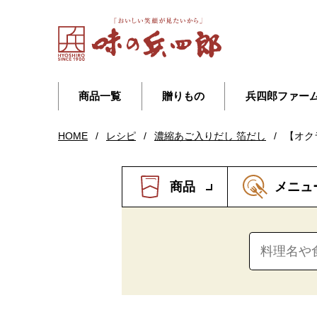
商品一覧
贈りもの
兵四郎ファー
HOME
/
レシピ
/
濃縮あご入りだし 箔だし
/
【オク
商品
メニュ