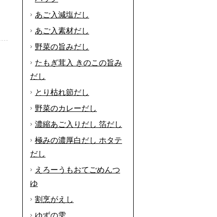
あご入減塩だし
あご入素材だし
野菜の旨みだし
たもぎ茸入 きのこの旨み
だし
とり枯れ節だし
野菜のカレーだし
濃縮あご入りだし 箔だし
極みの濃厚白だし ホタテ
だし
えろーうもおてごめんつ
ゆ
割烹がえし
ゆずの雫