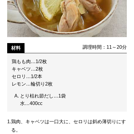
調理時間：11～20分
材料
鶏もも肉…1/2枚
キャベツ…2枚
セロリ…1/2本
レモン…輪切り2枚
とり枯れ節だし…1袋
水…400cc
1.
鶏肉、キャベツは一口大に、セロリは斜め薄切りにす
る。