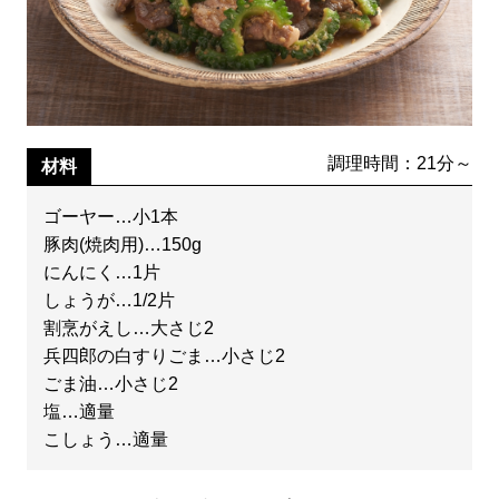
調理時間：21分～
材料
ゴーヤー…小1本
豚肉(焼肉用)…150g
にんにく…1片
しょうが…1/2片
割烹がえし…大さじ2
兵四郎の白すりごま…小さじ2
ごま油…小さじ2
塩…適量
こしょう…適量