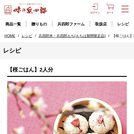
ログイン
カート
商品一覧
贈りもの
兵四郎ファーム
取扱店
レシピ
HOME
/
レシピ
/
兵四郎米・兵四郎もち(もちは期間限定品)
/
【桜ごはん】
レシピ
【桜ごはん】2人分