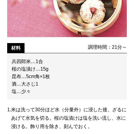
調理時間：21分～
材料
兵四郎米…1合
桜の塩漬け…15g
昆布…5cm角×1枚
酒…大さじ1
塩…少々
1.
米は洗って30分ほど水（分量外）に浸した後、ざるに
あげて水気を切る。桜の塩漬けは塩を洗い流し、水に
浸ける。飾り用を除き、刻んでおく。