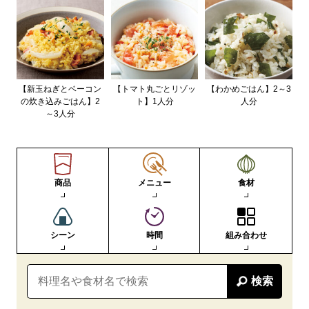
【新玉ねぎとベーコン
【トマト丸ごとリゾッ
【わかめごはん】2～3
の炊き込みごはん】2
ト】1人分
人分
～3人分
商品
メニュー
食材
シーン
時間
組み合わせ
検索