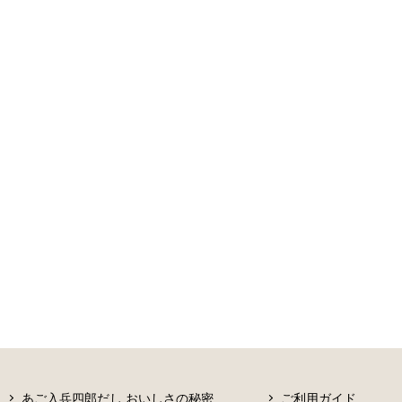
あご入兵四郎だし おいしさの秘密
ご利用ガイド