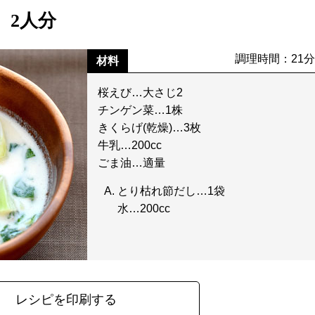
】2人分
調理時間：21
材料
桜えび…大さじ2
チンゲン菜…1株
きくらげ(乾燥)…3枚
牛乳…200cc
ごま油…適量
とり枯れ節だし…1袋
水…200cc
レシピを印刷する