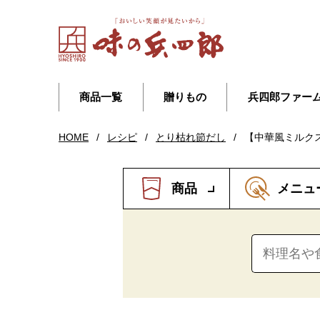
商品一覧
贈りもの
兵四郎ファー
HOME
/
レシピ
/
とり枯れ節だし
/
【中華風ミルク
商品
メニュ