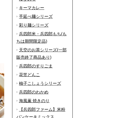
キーマカレー
手延べ麺シリーズ
彩り麺シリーズ
兵四郎米・兵四郎もち(も
ちは期間限定品)
天空のお茶シリーズ(一部
販売終了商品あり)
兵四郎のすりごま
花笠どんこ
柚子こしょうシリーズ
兵四郎のわかめ
海風薫 焼きのり
【兵四郎ファーム】米粉
パンケーキミックス