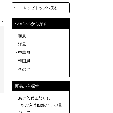
レシピトップへ戻る
分～
ジャンルから探す
和風
洋風
中華風
韓国風
その他
商品から探す
あご入兵四郎だし
あご入兵四郎だし 少量
パック