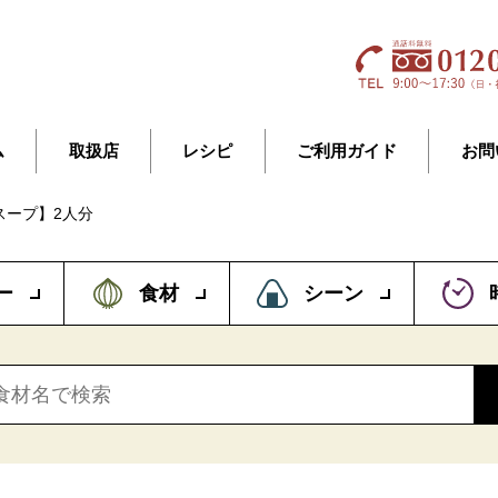
ム
取扱店
レシピ
ご利用ガイド
お問
スープ】2人分
ー
食材
シーン