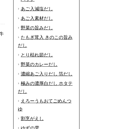
あご入減塩だし
あご入素材だし
野菜の旨みだし
牛
たもぎ茸入 きのこの旨み
だし
とり枯れ節だし
野菜のカレーだし
濃縮あご入りだし 箔だし
極みの濃厚白だし ホタテ
だし
えろーうもおてごめんつ
ゆ
割烹がえし
ゆずの雫