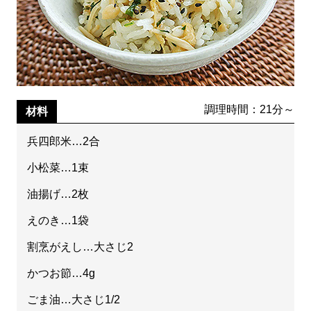
調理時間：21分～
材料
兵四郎米…2合
小松菜…1束
油揚げ…2枚
えのき…1袋
割烹がえし…大さじ2
かつお節…4g
ごま油…大さじ1/2