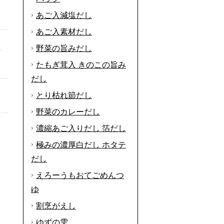
あご入減塩だし
あご入素材だし
た
野菜の旨みだし
たもぎ茸入 きのこの旨み
だし
とり枯れ節だし
野菜のカレーだし
濃縮あご入りだし 箔だし
極みの濃厚白だし ホタテ
だし
えろーうもおてごめんつ
ゆ
割烹がえし
ゆずの雫