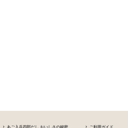
あご入兵四郎だし おいしさの秘密
ご利用ガイド