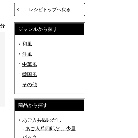
レシピトップへ戻る
0分
ジャンルから探す
和風
洋風
中華風
韓国風
その他
商品から探す
あご入兵四郎だし
あご入兵四郎だし 少量
パック