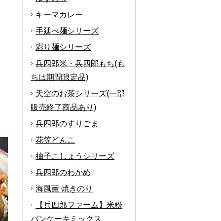
キーマカレー
手延べ麺シリーズ
彩り麺シリーズ
兵四郎米・兵四郎もち(も
ちは期間限定品)
天空のお茶シリーズ(一部
販売終了商品あり)
兵四郎のすりごま
花笠どんこ
柚子こしょうシリーズ
兵四郎のわかめ
海風薫 焼きのり
【兵四郎ファーム】米粉
パンケーキミックス