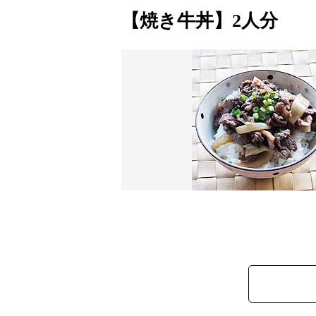
【焼き牛丼】2人分