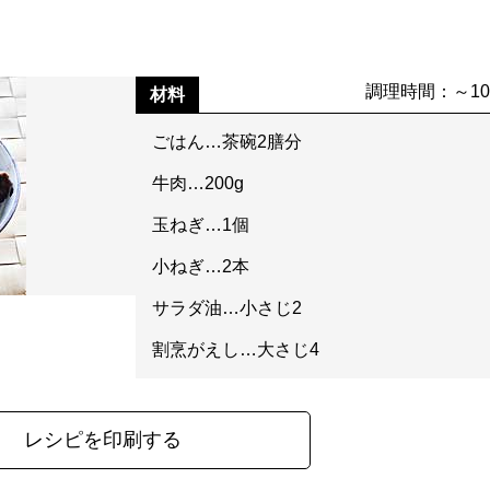
調理時間：～1
材料
ごはん…茶碗2膳分
牛肉…200g
玉ねぎ…1個
小ねぎ…2本
サラダ油…小さじ2
割烹がえし…大さじ4
レシピを印刷する