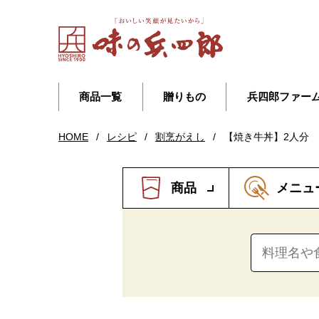
商品一覧
贈りもの
兵四郎ファー
HOME
/
レシピ
/
割烹がえし
/
【焼き牛丼】2人分
商品
メニュ