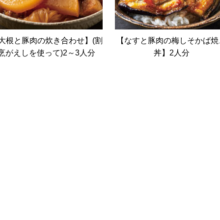
大根と豚肉の炊き合わせ】(割
【なすと豚肉の梅しそかば焼
烹がえしを使って)2～3人分
丼】2人分