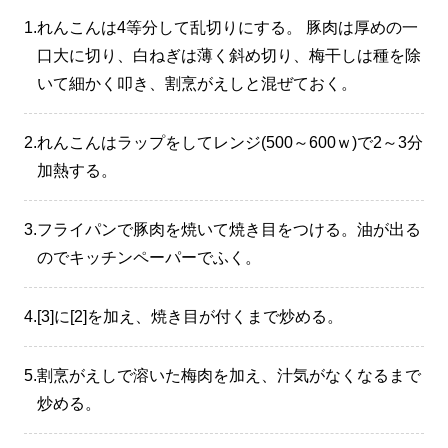
1.
れんこんは4等分して乱切りにする。 豚肉は厚めの一
口大に切り、白ねぎは薄く斜め切り、梅干しは種を除
いて細かく叩き、割烹がえしと混ぜておく。
2.
れんこんはラップをしてレンジ(500～600ｗ)で2～3分
加熱する。
3.
フライパンで豚肉を焼いて焼き目をつける。油が出る
のでキッチンペーパーでふく。
4.
[3]に[2]を加え、焼き目が付くまで炒める。
5.
割烹がえしで溶いた梅肉を加え、汁気がなくなるまで
炒める。