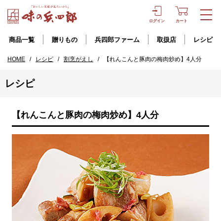
ログイン
カート
商品一覧
贈りもの
兵四郎ファーム
取扱店
レシピ
HOME
/
レシピ
/
割烹がえし
/
【れんこんと豚肉の梅肉炒め】4人分
レシピ
【れんこんと豚肉の梅肉炒め】4人分