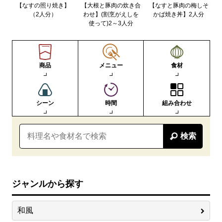
【なすの照り焼き】
【大根と豚肉の炊き合
【なすと豚肉の梅しそ
（2人分）
わせ】(割烹がえしを
かば焼き丼】2人分
使って)2～3人分
商品
メニュー
食材
シーン
時間
組み合わせ
検索
ジャンルから探す
和風