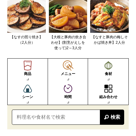
【なすの照り焼き】
【大根と豚肉の炊き合
【なすと豚肉の梅しそ
（2人分）
わせ】(割烹がえしを
かば焼き丼】2人分
使って)2～3人分
商品
メニュー
食材
シーン
時間
組み合わせ
検索