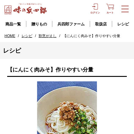
ログイン
カート
商品一覧
贈りもの
兵四郎ファーム
取扱店
レシピ
HOME
/
レシピ
/
割烹がえし
/
【にんにく肉みそ】作りやすい分量
レシピ
【にんにく肉みそ】作りやすい分量