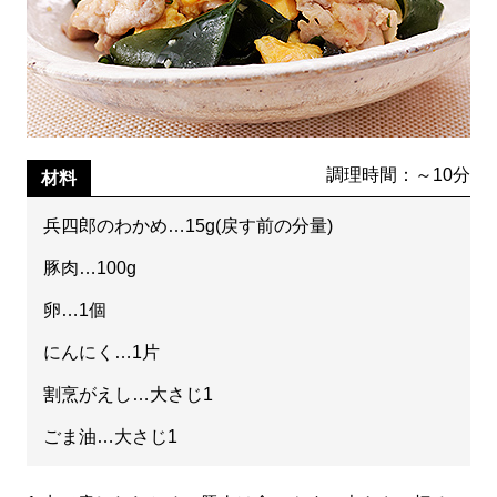
調理時間：～10分
材料
兵四郎のわかめ…15g(戻す前の分量)
豚肉…100g
卵…1個
にんにく…1片
割烹がえし…大さじ1
ごま油…大さじ1