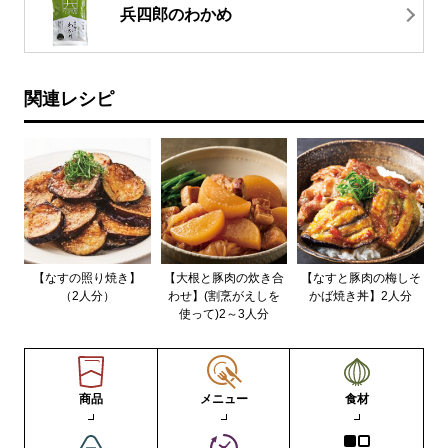
兵四郎のわかめ
関連レシピ
【なすの照り焼き】
【大根と豚肉の炊き合
【なすと豚肉の梅しそ
（2人分）
わせ】(割烹がえしを
かば焼き丼】2人分
使って)2～3人分
商品
メニュー
食材