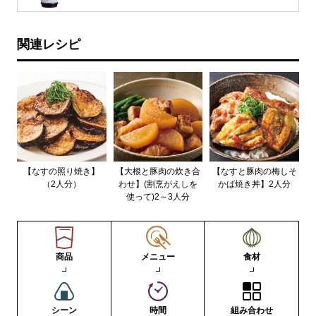
関連レシピ
【なすの照り焼き】
【大根と豚肉の炊き合
【なすと豚肉の梅しそ
（2人分）
わせ】(割烹がえしを
かば焼き丼】2人分
使って)2～3人分
商品
メニュー
食材
シーン
時間
組み合わせ