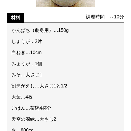
調理時間：～10分
材料
かんぱち（刺身用）…150g
しょうが…2片
白ねぎ…10cm
みょうが…1個
みそ…大さじ1
割烹がえし…大さじ1と1/2
大葉…4枚
ごはん…茶碗4杯分
天空の深緑…大さじ2
水…800cc