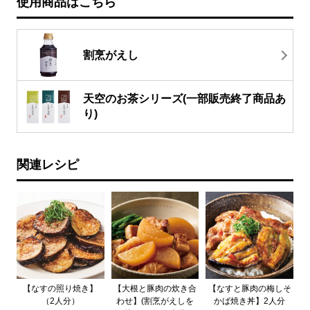
使用商品はこちら
割烹がえし
天空のお茶シリーズ(一部販売終了商品あ
り)
関連レシピ
【なすの照り焼き】
【大根と豚肉の炊き合
【なすと豚肉の梅しそ
（2人分）
わせ】(割烹がえしを
かば焼き丼】2人分