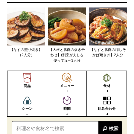
【なすの照り焼き】
【大根と豚肉の炊き合
【なすと豚肉の梅しそ
（2人分）
わせ】(割烹がえしを
かば焼き丼】2人分
使って)2～3人分
商品
メニュー
食材
シーン
時間
組み合わせ
検索