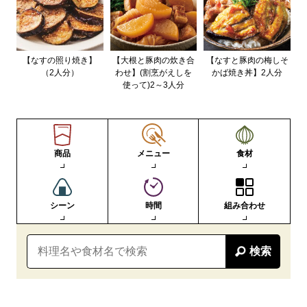
【なすの照り焼き】
【大根と豚肉の炊き合
【なすと豚肉の梅しそ
（2人分）
わせ】(割烹がえしを
かば焼き丼】2人分
使って)2～3人分
商品
メニュー
食材
シーン
時間
組み合わせ
検索