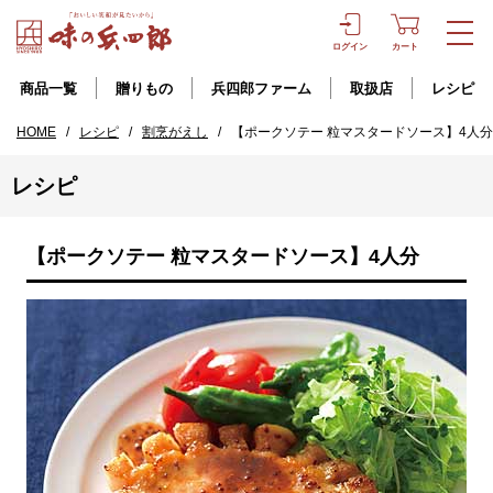
ログイン
カート
商品一覧
贈りもの
兵四郎ファーム
取扱店
レシピ
HOME
/
レシピ
/
割烹がえし
/
【ポークソテー 粒マスタードソース】4人分
レシピ
【ポークソテー 粒マスタードソース】4人分