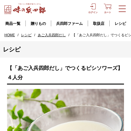
ログイン
カート
商品一覧
贈りもの
兵四郎ファーム
取扱店
レシピ
HOME
/
レシピ
/
あご入兵四郎だし
/
【「あご入兵四郎だし」でつくるビ
レシピ
【「あご入兵四郎だし」でつくるビシソワーズ】
４人分