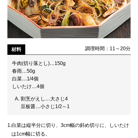
調理時間：11～20分
材料
牛肉(切り落とし)…150g
春雨…50g
白菜…1/4個
しいたけ…4個
割烹がえし…大さじ4
豆板醤…小さじ1/2～1
1.
白菜は縦半分に切り、3cm幅の斜め切りに、しいたけ
は1cm幅に切る。