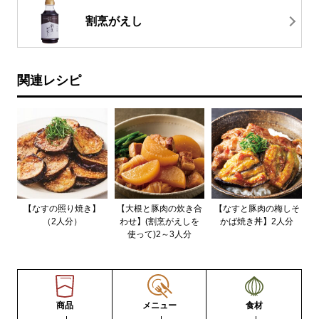
割烹がえし
関連レシピ
【なすの照り焼き】
【大根と豚肉の炊き合
【なすと豚肉の梅しそ
（2人分）
わせ】(割烹がえしを
かば焼き丼】2人分
使って)2～3人分
商品
メニュー
食材