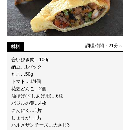
調理時間：21分～
材料
合いびき肉…100g
納豆…1パック
たこ…50g
トマト…1/4個
花笠どんこ…2個
油揚げ(すしあげ用)…6枚
バジルの葉…4枚
にんにく…1片
しょうが…1片
パルメザンチーズ…大さじ3