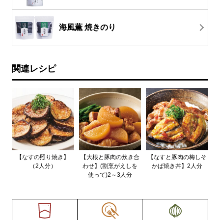
海風薫 焼きのり
関連レシピ
【なすの照り焼き】
【大根と豚肉の炊き合
【なすと豚肉の梅しそ
（2人分）
わせ】(割烹がえしを
かば焼き丼】2人分
使って)2～3人分