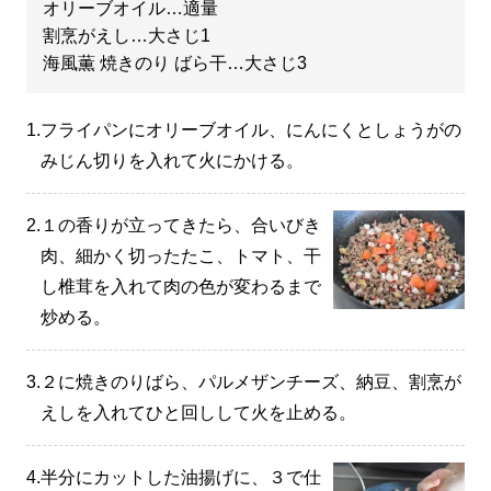
オリーブオイル…適量
割烹がえし…大さじ1
海風薫 焼きのり ばら干…大さじ3
1.
フライパンにオリーブオイル、にんにくとしょうがの
みじん切りを入れて火にかける。
2.
１の香りが立ってきたら、合いびき
肉、細かく切ったたこ、トマト、干
し椎茸を入れて肉の色が変わるまで
炒める。
3.
２に焼きのりばら、パルメザンチーズ、納豆、割烹が
えしを入れてひと回しして火を止める。
4.
半分にカットした油揚げに、３で仕