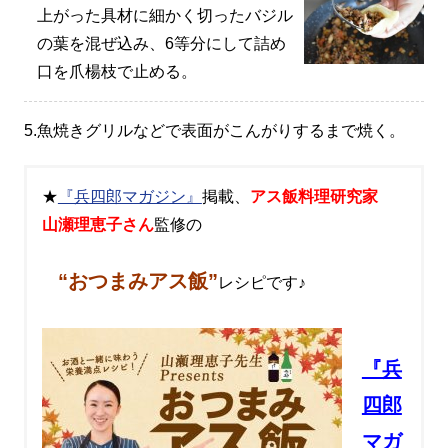
上がった具材に細かく切ったバジル
の葉を混ぜ込み、6等分にして詰め
口を爪楊枝で止める。
5.
魚焼きグリルなどで表面がこんがりするまで焼く。
★
『兵四郎マガジン』
掲載、
アス飯料理研究家
山瀬理恵子さん
監修の
“おつまみアス飯”
レシピです♪
『兵
四郎
マガ