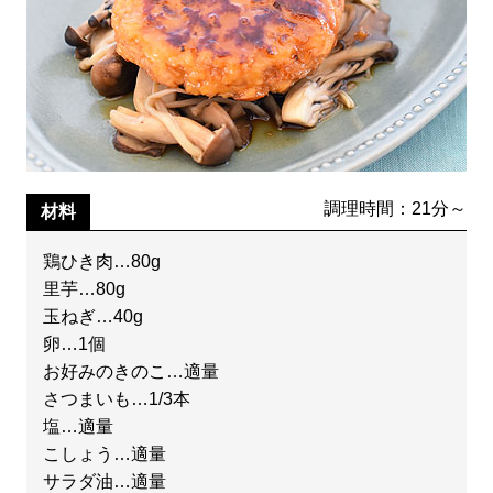
調理時間：21分～
材料
鶏ひき肉…80g
里芋…80g
玉ねぎ…40g
卵…1個
お好みのきのこ…適量
さつまいも…1/3本
塩…適量
こしょう…適量
サラダ油…適量