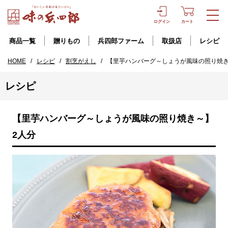
ログイン
カート
商品一覧
贈りもの
兵四郎ファーム
取扱店
レシピ
HOME
/
レシピ
/
割烹がえし
/
【里芋ハンバーグ～しょうが風味の照り焼き
レシピ
【里芋ハンバーグ～しょうが風味の照り焼き～】
2人分