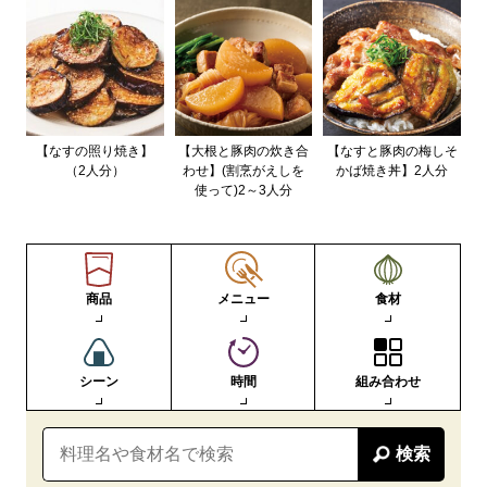
【なすの照り焼き】
【大根と豚肉の炊き合
【なすと豚肉の梅しそ
（2人分）
わせ】(割烹がえしを
かば焼き丼】2人分
使って)2～3人分
商品
メニュー
食材
シーン
時間
組み合わせ
検索