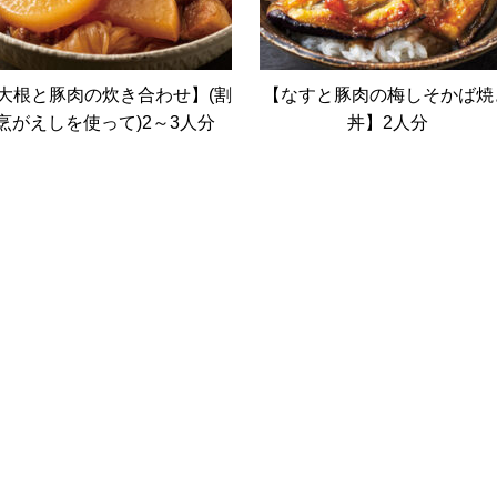
大根と豚肉の炊き合わせ】(割
【なすと豚肉の梅しそかば焼
烹がえしを使って)2～3人分
丼】2人分