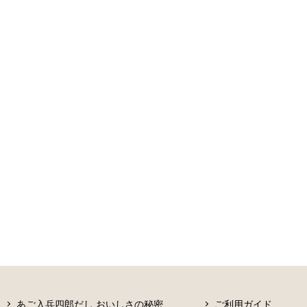
あご入兵四郎だし おいしさの秘密
ご利用ガイド