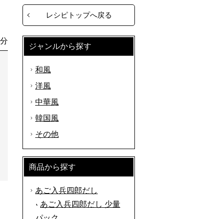
レシピトップへ戻る
0分
ジャンルから探す
和風
洋風
中華風
韓国風
その他
商品から探す
あご入兵四郎だし
あご入兵四郎だし 少量
パック