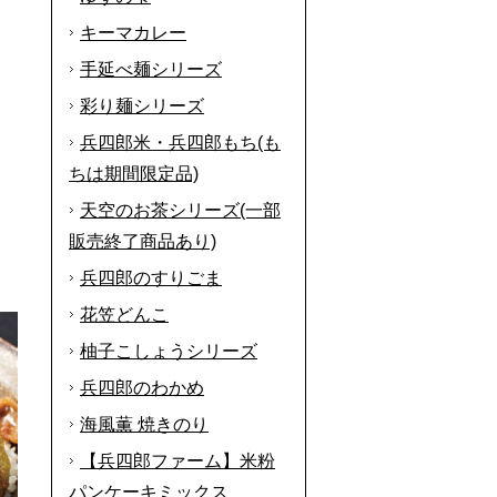
キーマカレー
手延べ麺シリーズ
彩り麺シリーズ
兵四郎米・兵四郎もち(も
ちは期間限定品)
天空のお茶シリーズ(一部
販売終了商品あり)
兵四郎のすりごま
花笠どんこ
柚子こしょうシリーズ
兵四郎のわかめ
海風薫 焼きのり
【兵四郎ファーム】米粉
パンケーキミックス