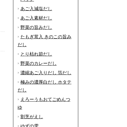
あご入減塩だし
あご入素材だし
野菜の旨みだし
たもぎ茸入 きのこの旨み
だし
とり枯れ節だし
野菜のカレーだし
濃縮あご入りだし 箔だし
極みの濃厚白だし ホタテ
だし
えろーうもおてごめんつ
ゆ
割烹がえし
ゆずの雫