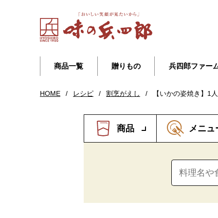
商品一覧
贈りもの
兵四郎ファー
HOME
/
レシピ
/
割烹がえし
/
【いかの姿焼き】1
商品
メニュ