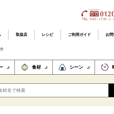
ム
取扱店
レシピ
ご利用ガイド
お問
人分
ー
食材
シーン