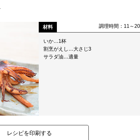
分
調理時間：11～2
材料
いか…1杯
割烹がえし…大さじ3
サラダ油…適量
レシピを印刷する