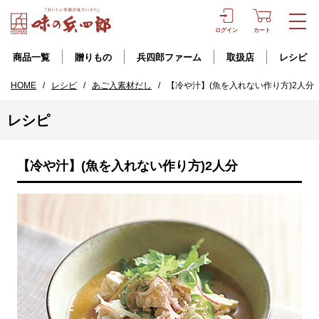
ログイン
カート
商品一覧
贈りもの
兵四郎ファーム
取扱店
レシピ
HOME
/
レシピ
/
あご入素材だし
/
【冷や汁】(魚を入れない作り方)2人分
レシピ
【冷や汁】(魚を入れない作り方)2人分