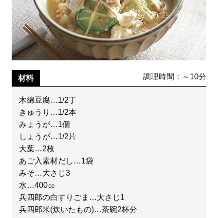
調理時間：～10分
材料
木綿豆腐…1/2丁
きゅうり…1/2本
みょうが…1個
しょうが…1/2片
大葉…2枚
あご入素材だし…1袋
みそ…大さじ3
水…400㏄
兵四郎の白すりごま…大さじ1
兵四郎米(炊いたもの)…茶碗2杯分