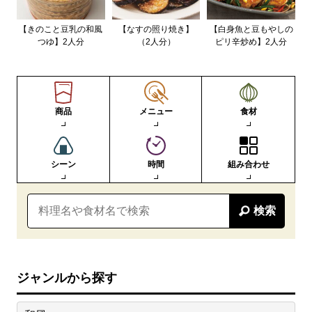
【きのこと豆乳の和風
【なすの照り焼き】
【白身魚と豆もやしの
つゆ】2人分
（2人分）
ピリ辛炒め】2人分
商品
メニュー
食材
シーン
時間
組み合わせ
検索
ジャンルから探す