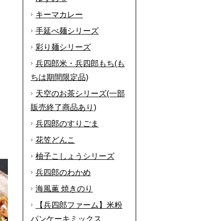
キーマカレー
手延べ麺シリーズ
彩り麺シリーズ
兵四郎米・兵四郎もち(も
ちは期間限定品)
天空のお茶シリーズ(一部
販売終了商品あり)
兵四郎のすりごま
花笠どんこ
柚子こしょうシリーズ
兵四郎のわかめ
海風薫 焼きのり
【兵四郎ファーム】米粉
パンケーキミックス