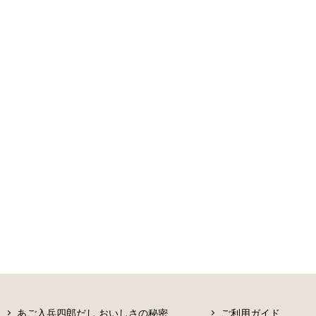
あご入兵四郎だし おいしさの秘密
ご利用ガイド