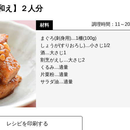
和え】２人分
調理時間：11～2
材料
まぐろ(刺身用)…1柵(100g)
しょうが(すりおろし)…小さじ1/2
酒…大さじ1
割烹がえし…大さじ2
くるみ…適量
片栗粉…適量
サラダ油…適量
レシピを印刷する