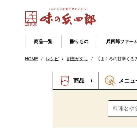
商品一覧
贈りもの
兵四郎ファー
HOME
/
レシピ
/
割烹がえし
/
【まぐろの甘辛くる
商品
メニュ