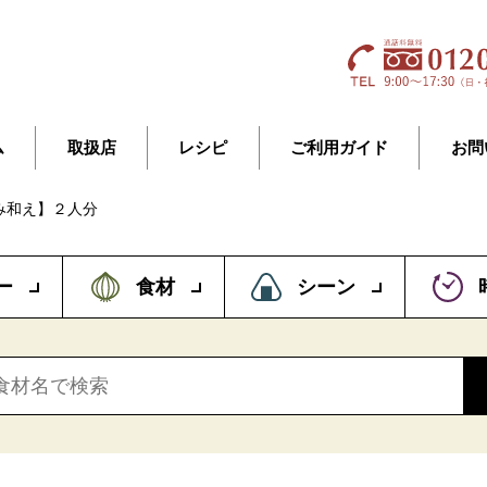
ム
取扱店
レシピ
ご利用ガイド
お問
み和え】２人分
ー
食材
シーン