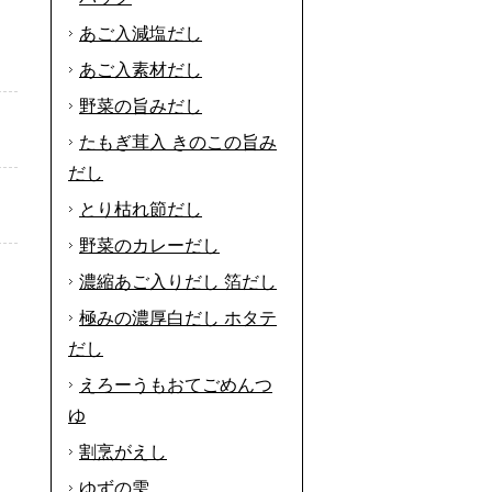
あご入減塩だし
あご入素材だし
野菜の旨みだし
たもぎ茸入 きのこの旨み
だし
とり枯れ節だし
野菜のカレーだし
濃縮あご入りだし 箔だし
極みの濃厚白だし ホタテ
だし
えろーうもおてごめんつ
ゆ
割烹がえし
ゆずの雫