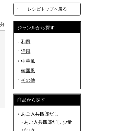
レシピトップへ戻る
0分
ジャンルから探す
和風
洋風
中華風
韓国風
その他
商品から探す
あご入兵四郎だし
あご入兵四郎だし 少量
パック