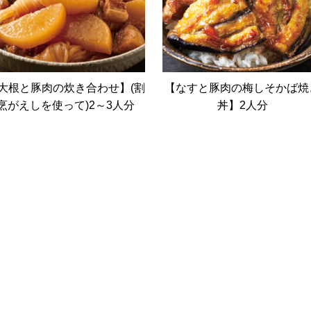
大根と豚肉の炊き合わせ】(割
【なすと豚肉の梅しそかば焼
烹がえしを使って)2～3人分
丼】2人分