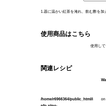
1.
器に温かい紅茶を淹れ、飲む酢を加
使用商品はこちら
使用して
関連レシピ
Wa
/home/r6966364/public_html/i
on 
nfo.ajino-