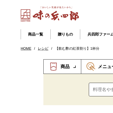
商品一覧
贈りもの
兵四郎ファー
HOME
/
レシピ
/
【飲む酢の紅茶割り】1杯分
商品
メニュ