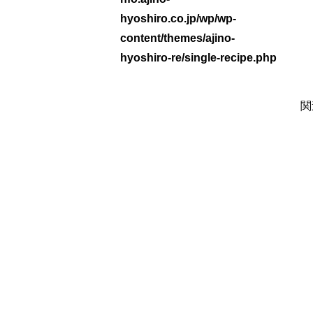
hyoshiro.co.jp/wp/wp-
content/themes/ajino-
hyoshiro-re/single-recipe.php
関