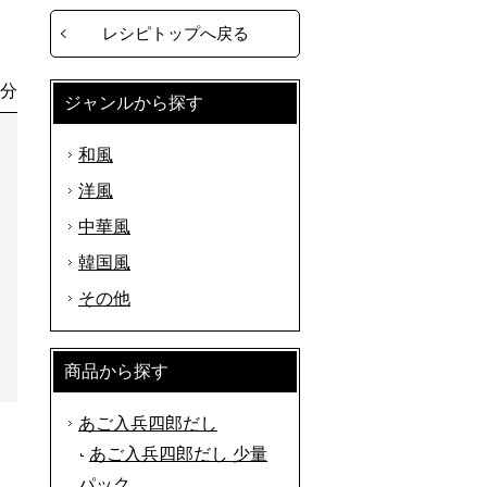
レシピトップへ戻る
0分
ジャンルから探す
和風
洋風
中華風
韓国風
その他
商品から探す
あご入兵四郎だし
あご入兵四郎だし 少量
パック