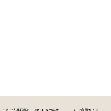
あご入兵四郎だし おいしさの秘密
ご利用ガイド