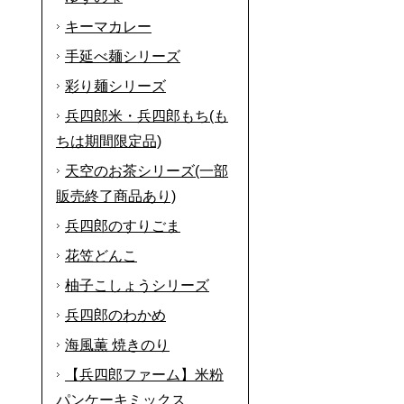
キーマカレー
手延べ麺シリーズ
彩り麺シリーズ
兵四郎米・兵四郎もち(も
ちは期間限定品)
天空のお茶シリーズ(一部
販売終了商品あり)
兵四郎のすりごま
花笠どんこ
柚子こしょうシリーズ
兵四郎のわかめ
海風薫 焼きのり
【兵四郎ファーム】米粉
パンケーキミックス