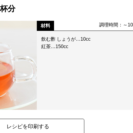
1杯分
調理時間：～1
材料
飲む酢 しょうが…10cc
紅茶…150cc
レシピを印刷する