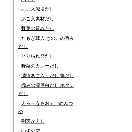
あご入減塩だし
あご入素材だし
野菜の旨みだし
たもぎ茸入 きのこの旨み
だし
とり枯れ節だし
野菜のカレーだし
濃縮あご入りだし 箔だし
極みの濃厚白だし ホタテ
だし
えろーうもおてごめんつ
ゆ
割烹がえし
ゆずの雫