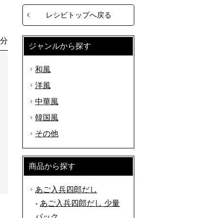
レシピトップへ戻る
0分
ジャンルから探す
和風
洋風
中華風
韓国風
その他
商品から探す
あご入兵四郎だし
あご入兵四郎だし 少量
パック