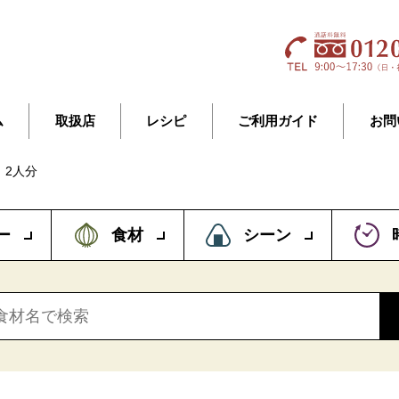
ム
取扱店
レシピ
ご利用ガイド
お問
】2人分
ー
食材
シーン