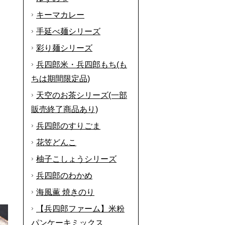
キーマカレー
手延べ麺シリーズ
彩り麺シリーズ
兵四郎米・兵四郎もち(も
ちは期間限定品)
天空のお茶シリーズ(一部
販売終了商品あり)
兵四郎のすりごま
花笠どんこ
柚子こしょうシリーズ
兵四郎のわかめ
海風薫 焼きのり
【兵四郎ファーム】米粉
パンケーキミックス