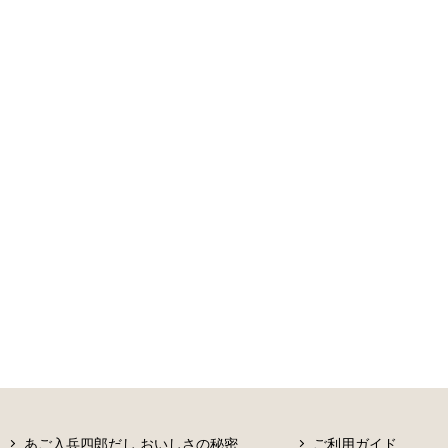
あご入兵四郎だし おいしさの秘密
ご利用ガイド