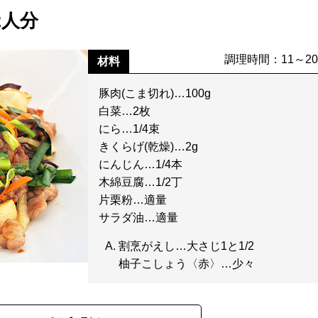
2人分
調理時間：11～2
材料
豚肉(こま切れ)…100g
白菜…2枚
にら…1/4束
きくらげ(乾燥)…2g
にんじん…1/4本
木綿豆腐…1/2丁
片栗粉…適量
サラダ油…適量
割烹がえし…大さじ1と1/2
柚子こしょう〈赤〉…少々