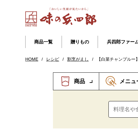
商品一覧
贈りもの
兵四郎ファー
HOME
/
レシピ
/
割烹がえし
/
【白菜チャンプルー
商品
メニュ