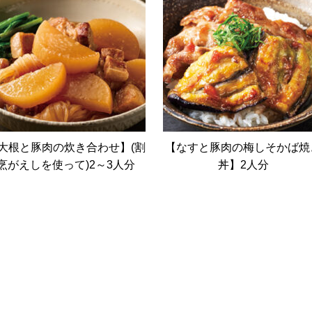
大根と豚肉の炊き合わせ】(割
【なすと豚肉の梅しそかば焼
烹がえしを使って)2～3人分
丼】2人分