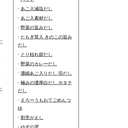
あご入減塩だし
あご入素材だし
野菜の旨みだし
たもぎ茸入 きのこの旨み
に
だし
とり枯れ節だし
野菜のカレーだし
濃縮あご入りだし 箔だし
極みの濃厚白だし ホタテ
に
だし
えろーうもおてごめんつ
ゆ
割烹がえし
ゆずの雫