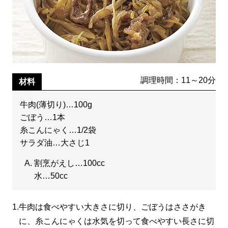
調理時間：11～20分
材料
牛肉(薄切り)…100g
ごぼう…1本
糸こんにゃく…1/2袋
サラダ油…大さじ1
割烹がえし…100cc
水…50cc
1.
牛肉は食べやすい大きさに切り、ごぼうはささがき
に、糸こんにゃくは水気を切って食べやすい長さに切