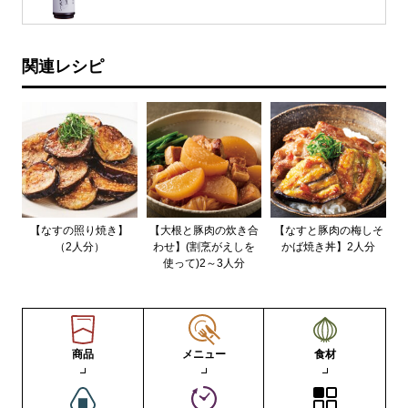
関連レシピ
【なすの照り焼き】
【大根と豚肉の炊き合
【なすと豚肉の梅しそ
（2人分）
わせ】(割烹がえしを
かば焼き丼】2人分
使って)2～3人分
商品
メニュー
食材