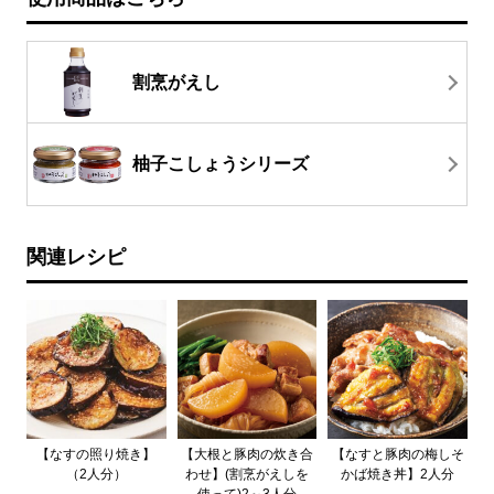
割烹がえし
柚子こしょうシリーズ
関連レシピ
【なすの照り焼き】
【大根と豚肉の炊き合
【なすと豚肉の梅しそ
（2人分）
わせ】(割烹がえしを
かば焼き丼】2人分