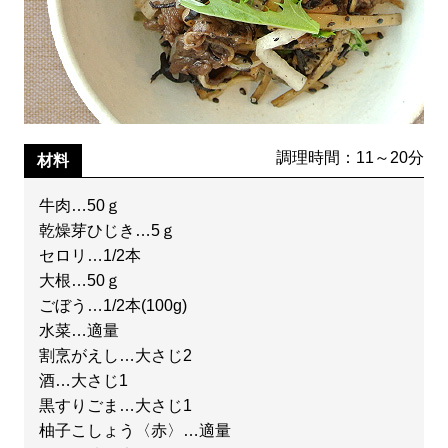
調理時間：11～20分
材料
牛肉…50ｇ
乾燥芽ひじき…5ｇ
セロリ…1/2本
大根…50ｇ
ごぼう…1/2本(100g)
水菜…適量
割烹がえし…大さじ2
酒…大さじ1
黒すりごま…大さじ1
柚子こしょう〈赤〉…適量