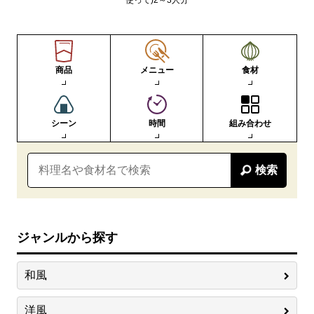
使って)2～3人分
商品
メニュー
食材
シーン
時間
組み合わせ
検索
ジャンルから探す
和風
洋風