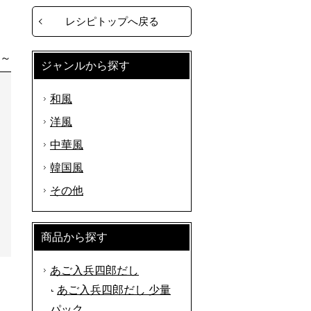
レシピトップへ戻る
分～
ジャンルから探す
和風
洋風
中華風
韓国風
その他
商品から探す
あご入兵四郎だし
あご入兵四郎だし 少量
パック