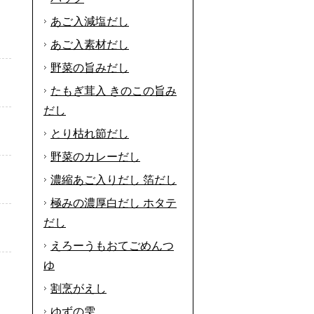
あご入減塩だし
あご入素材だし
野菜の旨みだし
たもぎ茸入 きのこの旨み
だし
とり枯れ節だし
野菜のカレーだし
濃縮あご入りだし 箔だし
極みの濃厚白だし ホタテ
だし
。
えろーうもおてごめんつ
ゆ
割烹がえし
ゆずの雫