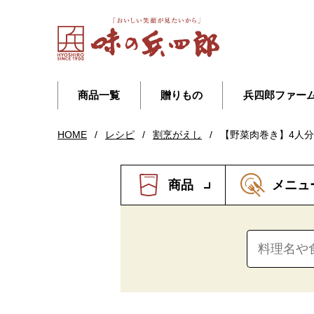
商品一覧
贈りもの
兵四郎ファー
HOME
/
レシピ
/
割烹がえし
/
【野菜肉巻き】4人分
商品
メニュ