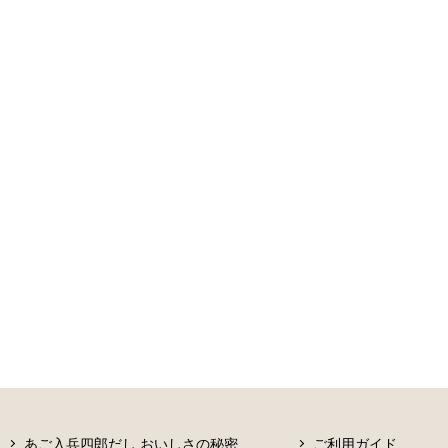
あご入兵四郎だし おいしさの秘密
ご利用ガイド