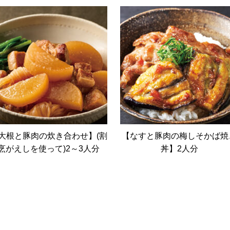
大根と豚肉の炊き合わせ】(割
【なすと豚肉の梅しそかば焼
烹がえしを使って)2～3人分
丼】2人分