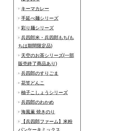
キーマカレー
手延べ麺シリーズ
彩り麺シリーズ
兵四郎米・兵四郎もち(も
ちは期間限定品)
天空のお茶シリーズ(一部
販売終了商品あり)
兵四郎のすりごま
花笠どんこ
柚子こしょうシリーズ
兵四郎のわかめ
海風薫 焼きのり
【兵四郎ファーム】米粉
パンケーキミックス