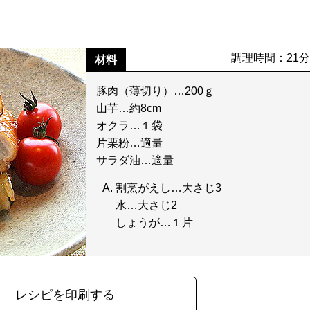
調理時間：21
材料
豚肉（薄切り）…200ｇ
山芋…約8cm
オクラ…１袋
片栗粉…適量
サラダ油…適量
割烹がえし…大さじ3
水…大さじ2
しょうが…１片
レシピを印刷する