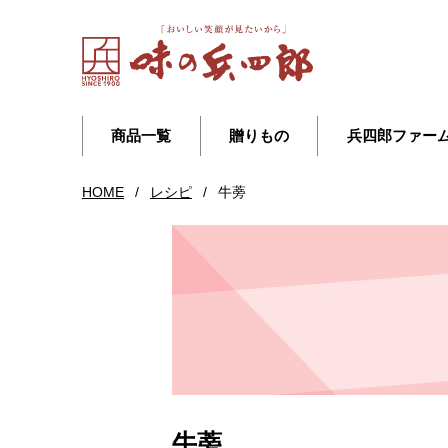
商品一覧
贈りもの
兵四郎ファー
HOME
/
レシピ
/
牛蒡
牛蒡