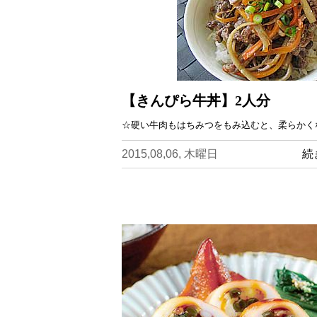
【きんぴら牛丼】2人分
☆硬い牛肉もはちみつをもみ込むと、柔らかく
2015,08,06, 木曜日
続