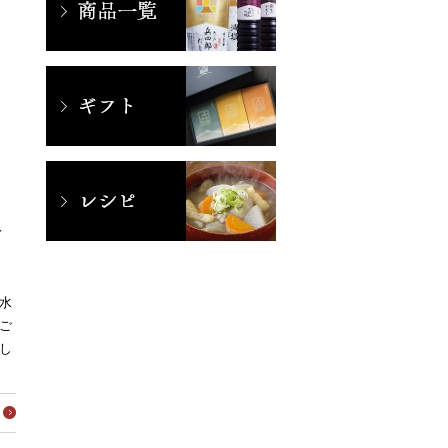
分
水
ご
し