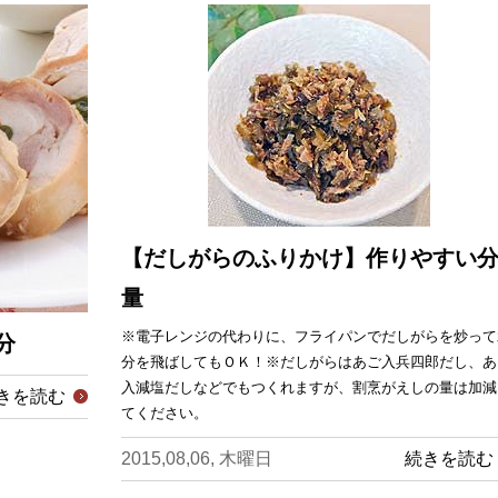
【だしがらのふりかけ】作りやすい
量
※電子レンジの代わりに、フライパンでだしがらを炒って
分
分を飛ばしてもＯＫ！※だしがらはあご入兵四郎だし、あ
入減塩だしなどでもつくれますが、割烹がえしの量は加減
きを読む
てください。
2015,08,06, 木曜日
続きを読む