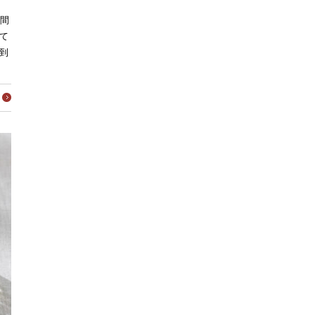
期間
て
到