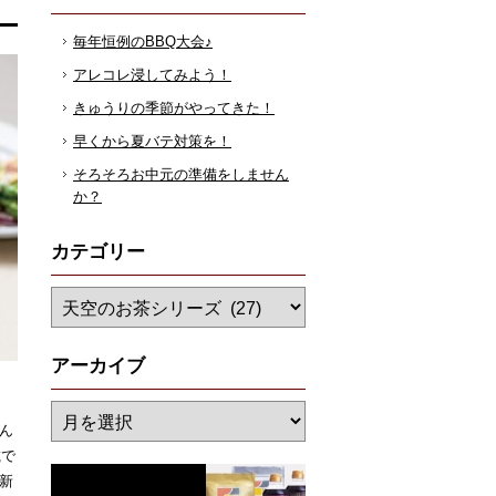
毎年恒例のBBQ大会♪
アレコレ浸してみよう！
きゅうりの季節がやってきた！
早くから夏バテ対策を！
そろそろお中元の準備をしません
か？
カテゴリー
アーカイブ
ん
載で
新