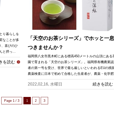
とり暮らしを
「天空のお茶シリーズ」でホッと一
変なことが多
り、喜びのひ
つきませんか？
んと摂っ…
福岡県八女市黒木町にある標高450メートルの山頂にある
きを読む
園で育まれる「天空のお茶シリーズ」。福岡県有機農業認
者の第一号を受け、世界で最も厳しいといわれるEUの残
農薬検査に日本で初めて合格した生産者が、農薬・化学肥
2022,02,16, 水曜日
続きを読む
Page 1 / 3
1
2
3