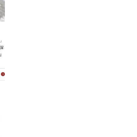
」
深
山