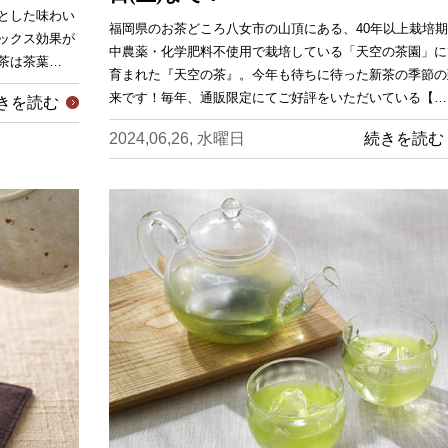
とした味わい
福岡県のお茶どころ八女市の山頂にある、40年以上栽培
ックス効果が
中農薬・化学肥料不使用で栽培している「天空の茶園」に
茶は茶葉…
育まれた『天空の茶』。今年も待ちに待った新茶の季節の
来です！毎年、通販限定にてご好評をいただいている【…
きを読む
2024,06,26, 水曜日
続きを読む