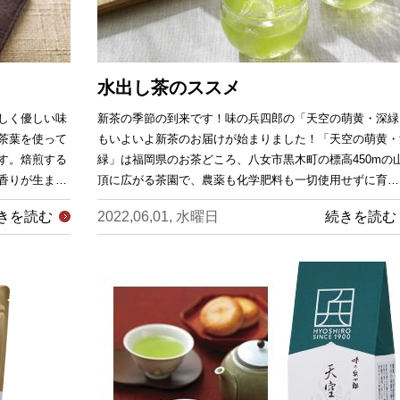
水出し茶のススメ
しく優しい味
新茶の季節の到来です！味の兵四郎の「天空の萌黄・深緑
茶葉を使って
もいよいよ新茶のお届けが始まりました！「天空の萌黄・
す。焙煎する
緑」は福岡県のお茶どころ、八女市黒木町の標高450mの
香りが生ま…
頂に広がる茶園で、農薬も化学肥料も一切使用せずに育…
きを読む
2022,06,01, 水曜日
続きを読む