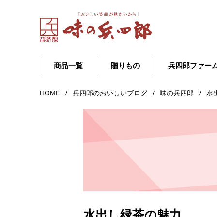
商品一覧
贈りもの
兵四郎ファー
HOME
/
兵四郎のおいしいブログ
/
味の兵四郎
/
水
水出し緑茶の魅力