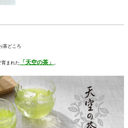
お茶どころ
「天空の茶」
で育まれた
。