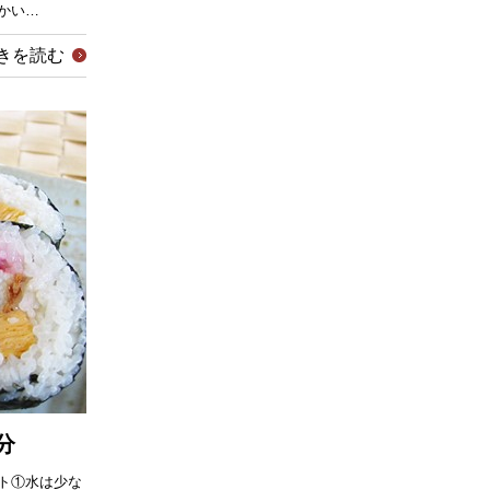
かい…
きを読む
分
ト①水は少な