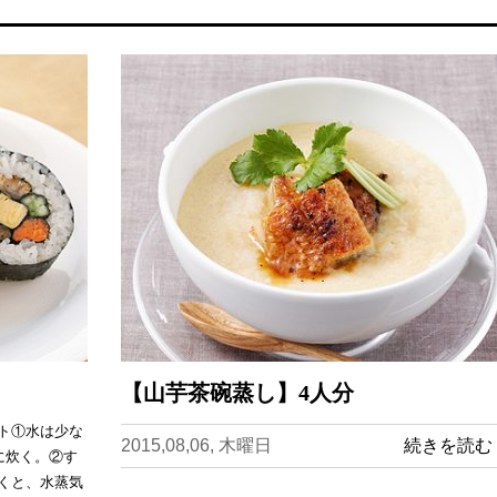
【山芋茶碗蒸し】4人分
ト①水は少な
2015,08,06, 木曜日
続きを読む
に炊く。②す
くと、水蒸気