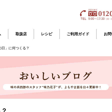
ム
取扱店
レシピ
ご利用ガイド
お問
の日」に何つくる？
る？