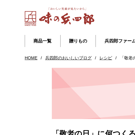
商品一覧
贈りもの
兵四郎ファー
HOME
/
兵四郎のおいしいブログ
/
レシピ
/
「敬老
「敬老の日」に何つく