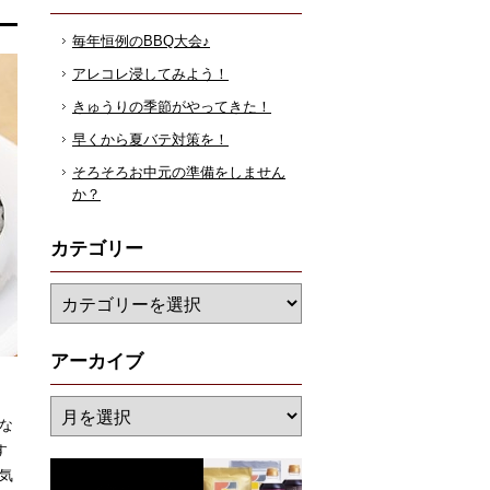
毎年恒例のBBQ大会♪
アレコレ浸してみよう！
きゅうりの季節がやってきた！
早くから夏バテ対策を！
そろそろお中元の準備をしません
か？
カテゴリー
アーカイブ
な
す
気