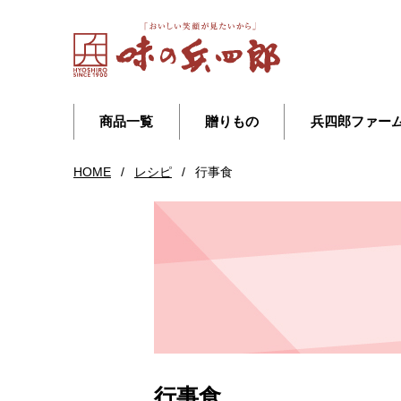
商品一覧
贈りもの
兵四郎ファー
HOME
/
レシピ
/
行事食
行事食