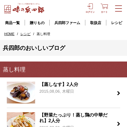
ログイン
カート
商品一覧
贈りもの
兵四郎ファーム
取扱店
レシピ
HOME
/
レシピ
/
蒸し料理
兵四郎のおいしいブログ
蒸し料理
【蒸しなす】2人分
2015,08,06, 木曜日
【野菜たっぷり！蒸し鶏の中華だ
れ】2人分