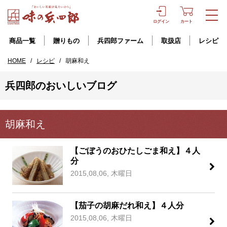
ログイン
カート
商品一覧
贈りもの
兵四郎ファーム
取扱店
レシピ
HOME
/
レシピ
/
胡麻和え
兵四郎のおいしいブログ
胡麻和え
【ごぼうのおひたしごま和え】４人
分
2015,08,06, 木曜日
【茄子の胡麻だれ和え】４人分
2015,08,06, 木曜日