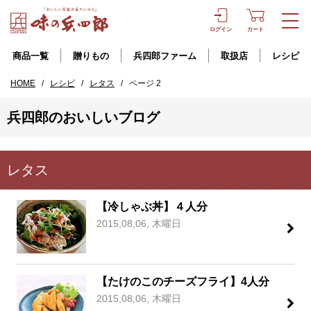
ログイン
カート
商品一覧
贈りもの
兵四郎ファーム
取扱店
レシピ
HOME
/
レシピ
/
レタス
/
ページ 2
兵四郎のおいしいブログ
レタス
【冷しゃぶ丼】４人分
2015,08,06, 木曜日
【たけのこのチーズフライ】4人分
2015,08,06, 木曜日