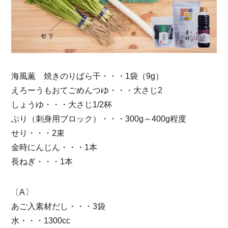
海風薫 焼きのりばら干・・・1袋（9g）
えろーうもおてごめんつゆ・・・大さじ2
しょうゆ・・・大さじ1/2杯
ぶり（刺身用ブロック）・・・300g～400g程度
せり・・・2束
金時にんじん・・・1本
長ねぎ・・・1本
〔A〕
あご入素材だし・・・3袋
水・・・1300cc