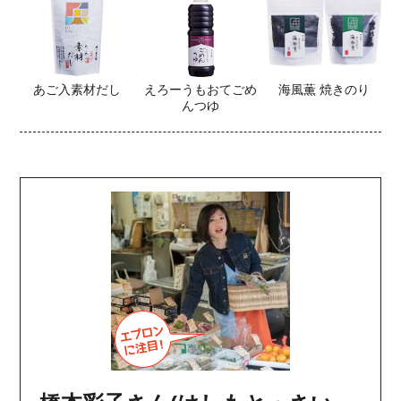
あご入素材だし
えろーうもおてごめ
海風薫 焼きのり
んつゆ