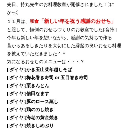
先日、持丸先生のお料理教室が開催されました！[:に
かっ:]
「新しい年を祝う感謝のおせち」
１１月は、
和食
と題して、恒例のおせちづくりのお教室でした[:音符:]
今年も新しい年を想いながら、感謝の気持ちで作る
昔からあるしきたりを大切にした縁起の良いおせち料理
を教えていただきました＾＾
気になるおせちのメニューは・・・？
[:ダイヤ:]かき玉山菜年越しそば
[:ダイヤ:]梅花巻き寿司 or 五目巻き寿司
[:ダイヤ:]栗きんとん
[:ダイヤ:]信田なます
[:ダイヤ:]豚のロース蒸し
[:ダイヤ:]鶏ののし焼き
[:ダイヤ:]海老の黄金焼き
[:ダイヤ:]焼きしめぶり