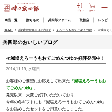
ログイン
カート
商品一覧
贈りもの
兵四郎ファーム
取扱店
レシピ
HOME
/
兵四郎のおいしいブログ
/
えろーうもおてごめんつゆ
/
≪減塩え
兵四郎のおいしいブログ
≪減塩えろーうもおてごめんつゆ≫好評発売中！
2014,11,19, 水曜日
お客様のご要望にお応えして出来た
『減塩えろーうもお
てごめんつゆ』
。
発売以来、大変ご好評いただいており、
今年の冬ギフトにも『減塩えろーうもおてごめんつゆ』
をお詰めしたセットをご用意いたしました。