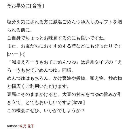
ぞお早めに[:音符:]
塩分を気にされる方に減塩ごめんつゆ入りのギフトを贈
られる前に、
ご自身でちょっとお味見するのにも良いですね。
また、お友だちにおすすめする時などにもぴったりです
[:ハート:]
『減塩えろーうもおてごめんつゆ』は通常タイプの『え
ろーうもおてごめんつゆ』同様、
めんつゆはもちろん、かけ醤油や煮物、和え物、炒め物
と幅広くご利用いただけます。
豆腐にそのままかけると、大豆の甘みをつゆの旨みが引
き立て、とてもおいしいですよ[:love:]
この機会にぜひ、いかがでしょうか？
author :
味乃 花子